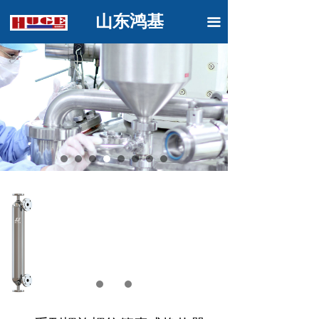
山东鸿基
끀